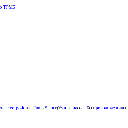
 о TPMS
ые устройства (Jump Starter)
Умные насосы
Беспроводные виде