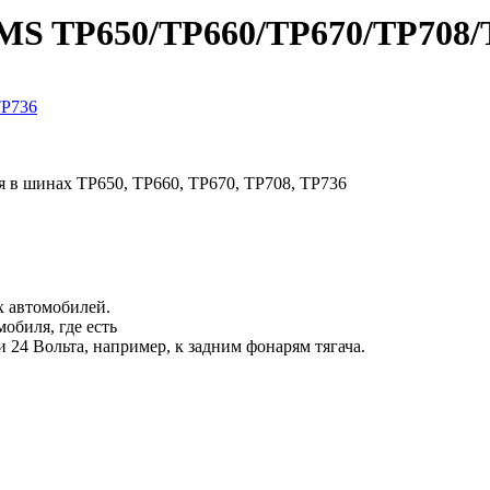
PMS TP650/TP660/TP670/TP708/
ия в шинах TP650, TP660, TP670, TP708, TP736
х автомобилей.
обиля, где есть
24 Вольта, например, к задним фонарям тягача.