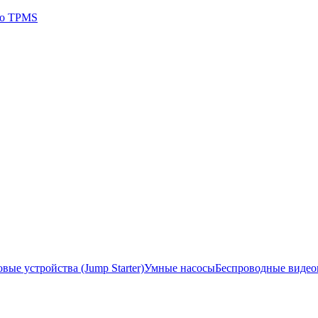
 о TPMS
ые устройства (Jump Starter)
Умные насосы
Беспроводные виде