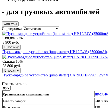
- для грузовых автомобилей
Фильтры
Сортировка
Скидка 30%
8 900 руб.
В корзину
Пуско-зарядное устройство (jump starter) HP 12/24V (35000mAh
Скидка 10%
28 800 руб.
В корзину
Пуско-зарядное устройство (jump starter) CARKU EP99C 12/24
Показывать по
Сравнительные характеристики
HP-24/4
Емкость батареи
24000 мА
Напряжение
12В