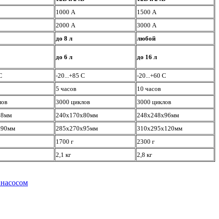
1000 А
1500 А
2000 А
3000 А
до 8 л
любой
до 6 л
до 16
л
С
-20...+85 С
-20...+60 С
5 часов
10 часов
лов
3000 циклов
3000 циклов
28мм
240х170х80мм
248х248х96мм
х90мм
285х270х95мм
310х295х120мм
1700 г
2300 г
2,1 кг
2,8 кг
 насосом