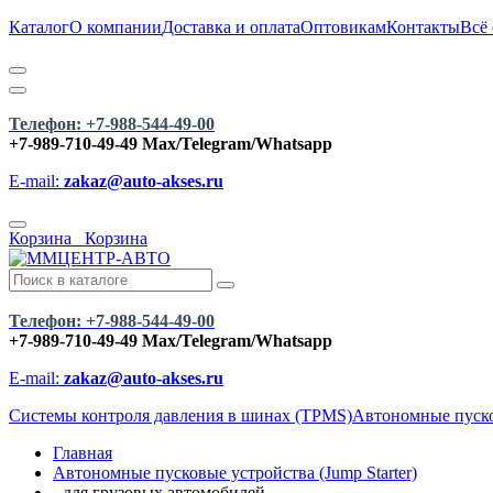
Каталог
О компании
Доставка и оплата
Оптовикам
Контакты
Всё
Телефон: +7-988-544-49-00
+7-989-710-49-49
Max/Telegram/Whatsapp
E-mail:
zakaz@auto-akses.ru
Корзина
Корзина
Телефон: +7-988-544-49-00
+7-989-710-49-49
Max/Telegram/Whatsapp
E-mail:
zakaz@auto-akses.ru
Системы контроля давления в шинах (TPMS)
Автономные пусков
Главная
Автономные пусковые устройства (Jump Starter)
- для грузовых автомобилей