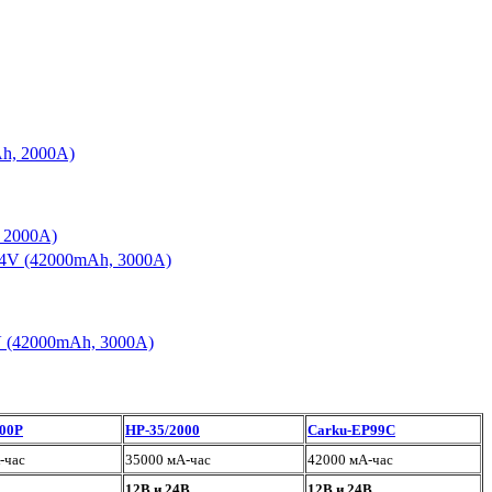
, 2000A)
V (42000mAh, 3000A)
000P
HP-35/2000
Carku-EP99C
-час
35000 мА-час
42000 мА-час
12В и 24В
12В и 24В