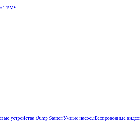
 о TPMS
ые устройства (Jump Starter)
Умные насосы
Беспроводные виде