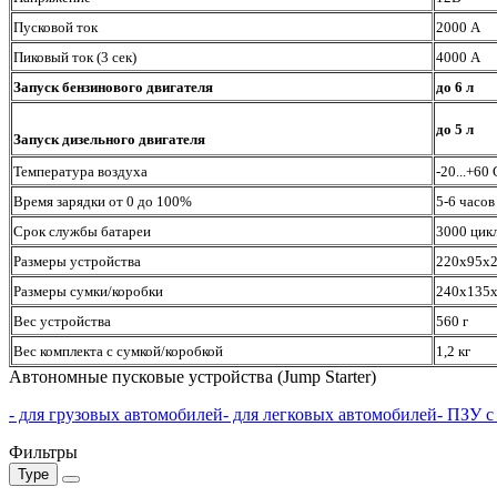
Пусковой ток
2000 А
Пиковый ток (3 сек)
4000 А
Запуск бензинового двигателя
до 6 л
до 5 л
Запуск дизельного двигателя
Температура воздуха
-20...+60 
Время зарядки от 0 до 100%
5-6 часов
Срок службы батареи
3000 цик
Размеры устройства
220х95х
Размеры сумки/коробки
240х135
Вес устройства
560 г
Вес комплекта с сумкой/коробкой
1,2 кг
Автономные пусковые устройства (Jump Starter)
- для грузовых автомобилей
- для легковых автомобилей
- ПЗУ с
Фильтры
Type