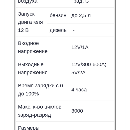
воздуха
град. С
Запуск
бензин
до 2,5 л
двигателя
12 В
дизель
-
Входное
12V/1A
напряжение
Выходные
12V/300-600A;
напряжения
5V/2A
Время зарядки с 0
4 часа
до 100%
Макс. к-во циклов
3000
заряд-разряд
Размеры